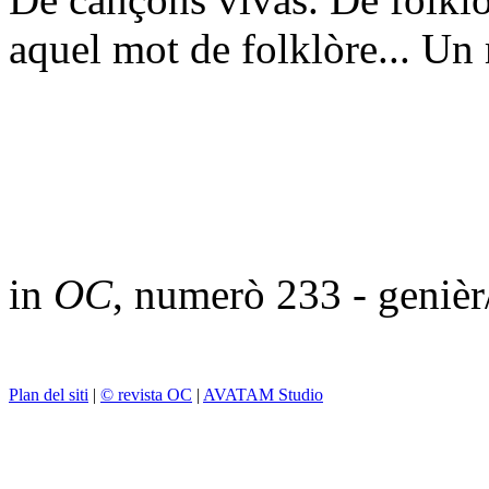
aquel mot de folklòre... Un 
in
OC
, numerò 233 - geniè
Plan del siti
|
© revista OC
|
AVATAM Studio