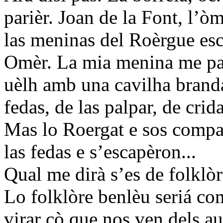
parièr. Joan de la Font, l’òm
las meninas del Roèrgue esc
Omèr. La mia menina me par
uèlh amb una cavilha branda
fedas, de las palpar, de crid
Mas lo Roergat e sos compan
las fedas e s’escapèron...
Qual me dirà s’es de folklòr
Lo folklòre benlèu seriá com
virar çò que nos ven dels au