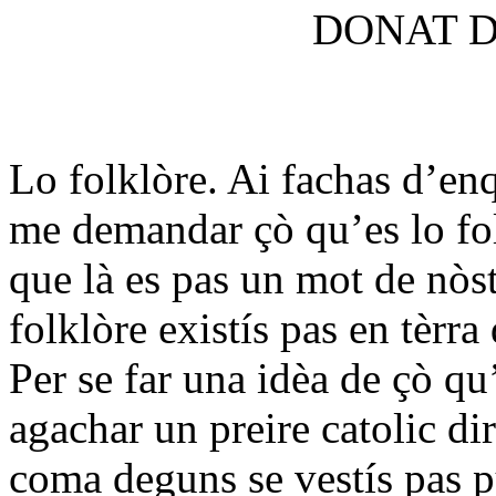
DONAT D
Lo folklòre. Ai fachas d’enq
me demandar çò qu’es lo fo
que là es pas un mot de nòst
folklòre existís pas en tèrra
Per se far una idèa de çò qu’
agachar un preire catolic di
coma deguns se vestís pas p