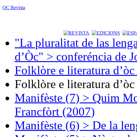
OC Revista
"La pluralitat de las lenga
d’Òc" > conferéncia de J
Folklòre e literatura d’ò
Folklòre e literatura d’ò
Manifèste (7) > Quim Mon
Francfòrt (2007)
Manifèste (6) > De la len