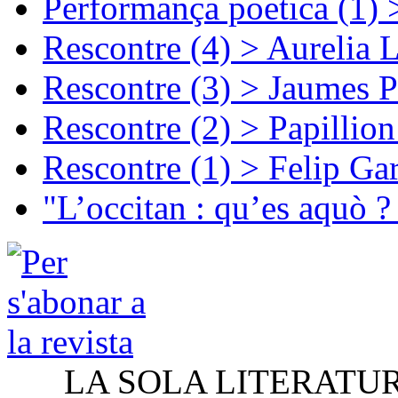
Performança poetica (1)
Rescontre (4) > Aurelia 
Rescontre (3) > Jaumes P
Rescontre (2) > Papillio
Rescontre (1) > Felip Ga
"L’occitan : qu’es aquò ?
LA SOLA LITERATU