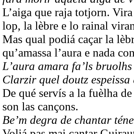
L’aiga que raja totjorn. Vira
lop, la lèbre e lo rainal viran
Mas qual podiá caçar la lè
qu’amassa l’aura e nada con
L’aura amara fa’ls bruolhs
Clarzir quel doutz espeissa 
De qué servís a la fuèlha d
son las cançons.
Be’m degra de chantar téner
Voliá pas mai cantar Guirau