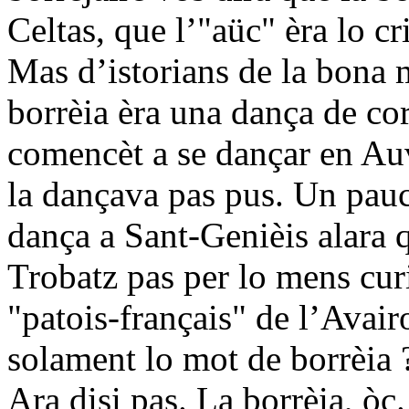
Celtas, que l’"aüc" èra lo cr
Mas d’istorians de la bona 
borrèia èra una dança de cor
comencèt a se dançar en Au
la dançava pas pus. Un pau
dança a Sant-Genièis alara q
Trobatz pas per lo mens cur
"patois-français" de l’Avair
solament lo mot de borrèia ?
Ara disi pas. La borrèia, òc.