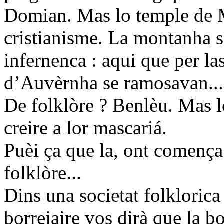
Domian. Mas lo temple de M
cristianisme. La montanha 
infernenca : aqui que per l
d’Auvèrnha se ramosavan...
De folklòre ? Benlèu. Mas l
creire a lor mascariá.
Puèi ça que la, ont comença 
folklòre...
Dins una societat folkloric
borrejaire vos dirà que la b