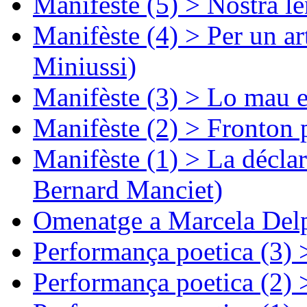
Manifèste (5) > Nòstra l
Manifèste (4) > Per un ar
Miniussi)
Manifèste (3) > Lo mau e
Manifèste (2) > Fronton 
Manifèste (1) > La décla
Bernard Manciet)
Omenatge a Marcela Delp
Performança poetica (3)
Performança poetica (2)