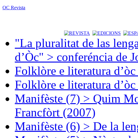
OC Revista
"La pluralitat de las lenga
d’Òc" > conferéncia de J
Folklòre e literatura d’ò
Folklòre e literatura d’ò
Manifèste (7) > Quim Mon
Francfòrt (2007)
Manifèste (6) > De la len