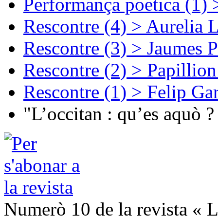
Performança poetica (1)
Rescontre (4) > Aurelia 
Rescontre (3) > Jaumes P
Rescontre (2) > Papillio
Rescontre (1) > Felip Ga
"L’occitan : qu’es aquò ?
Numerò 10 de la revista « L