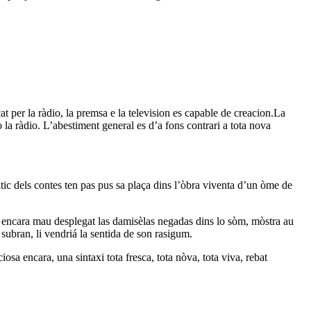
 per la ràdio, la premsa e la television es capable de creacion.La
 la ràdio. L’abestiment general es d’a fons contrari a tota nova
itic dels contes ten pas pus sa plaça dins l’òbra viventa d’un òme de
t encara mau desplegat las damisèlas negadas dins lo sòm, mòstra au
subran, li vendriá la sentida de son rasigum.
osa encara, una sintaxi tota fresca, tota nòva, tota viva, rebat