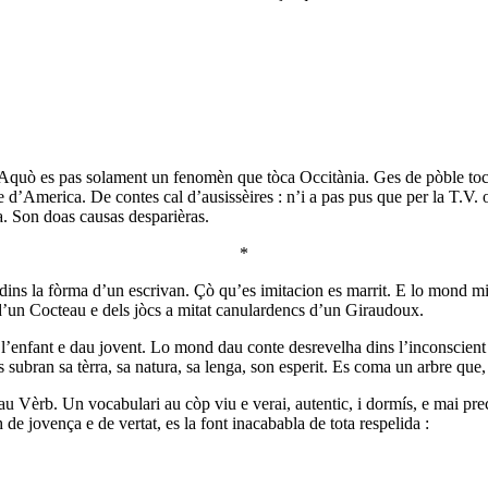
. Aquò es pas solament un fenomèn que tòca Occitània. Ges de pòble tocat
e d’America. De contes cal d’ausissèires : n’i a pas pus que per la T.V. o
a. Son doas causas desparièras.
*
i dins la fòrma d’un escrivan. Çò qu’es imitacion es marrit. E lo mond m
s d’un Cocteau e dels jòcs a mitat canulardencs d’un Giraudoux.
e l’enfant e dau jovent. Lo mond dau conte desrevelha dins l’inconscien
subran sa tèrra, sa natura, sa lenga, son esperit. Es coma un arbre que, 
u Vèrb. Un vocabulari au còp viu e verai, autentic, i dormís, e mai preci
e jovença e de vertat, es la font inacababla de tota respelida :