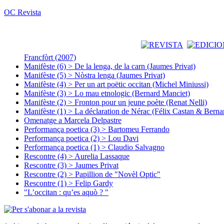
OC Revista
Francfòrt (2007)
Manifèste (6) > De la lenga, de la carn (Jaumes Privat)
Manifèste (5) > Nòstra lenga (Jaumes Privat)
Manifèste (4) > Per un art poëtic occitan (Michel Miniussi)
Manifèste (3) > Lo mau etnologic (Bernard Manciet)
Manifèste (2) > Fronton pour un jeune poète (Renat Nelli)
Manifèste (1) > La déclaration de Nérac (Félix Castan & Berna
Omenatge a Marcela Delpastre
Performança poetica (3) > Bartomeu Ferrando
Performança poetica (2) > Lou Davi
Performança poetica (1) > Claudio Salvagno
Rescontre (4) > Aurelia Lassaque
Rescontre (3) > Jaumes Privat
Rescontre (2) > Papillion de "Novèl Optic"
Rescontre (1) > Felip Gardy
"L’occitan : qu’es aquò ? "