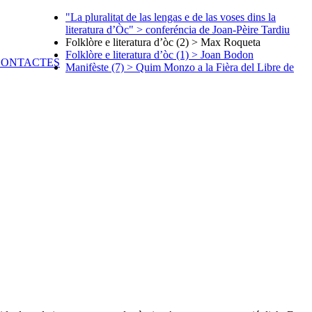
"La pluralitat de las lengas e de las voses dins la
literatura d’Òc" > conferéncia de Joan-Pèire Tardiu
Folklòre e literatura d’òc (2) > Max Roqueta
Folklòre e literatura d’òc (1) > Joan Bodon
Manifèste (7) > Quim Monzo a la Fièra del Libre de