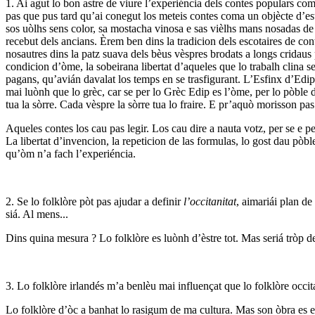
1. Ai agut lo bon astre de viure l’experiéncia dels contes populars co
pas que pus tard qu’ai conegut los meteis contes coma un objècte d’est
sos uòlhs sens color, sa mostacha vinosa e sas vièlhs mans nosadas de b
recebut dels ancians. Èrem ben dins la tradicion dels escotaires de co
nosautres dins la patz suava dels bèus vèspres brodats a longs cridaus 
condicion d’òme, la sobeirana libertat d’aqueles que lo trabalh clina s
pagans, qu’avián davalat los temps en se trasfigurant. L’Esfinx d’Edi
mai luònh que lo grèc, car se per lo Grèc Edip es l’òme, per lo pòble 
tua la sòrre. Cada vèspre la sòrre tua lo fraire. E pr’aquò morisson pas 
Aqueles contes los cau pas legir. Los cau dire a nauta votz, per se e p
La libertat d’invencion, la repeticion de las formulas, lo gost dau pòb
qu’òm n’a fach l’experiéncia.
2. Se lo folklòre pòt pas ajudar a definir
l’occitanitat
, aimariái plan d
siá. Al mens...
Dins quina mesura ? Lo folklòre es luònh d’èstre tot. Mas seriá tròp de
3. Lo folklòre irlandés m’a benlèu mai influençat que lo folklòre occit
Lo folklòre d’òc a banhat lo rasigum de ma cultura. Mas son òbra es es