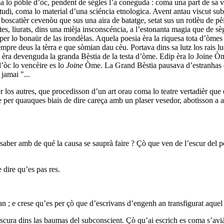
ma lo pòble d’òc, pendent de sègles l’a coneguda : coma una part de sa 
udi, coma lo material d’una sciéncia etnologica. Avent antau viscut sub
oscatièr cevenòu que sus una aira de batatge, setat sus un rotlèu de pèir
ntes, liurats, dins una mièja insconscéncia, a l’estonanta magia que de 
per lo bonaür de las irondèlas. Aquela poesia èra la riquesa tota d’òmes 
empre deus la tèrra e que sòmian dau cèu. Portava dins sa lutz los rais l
p èra devenguda la granda Bèstia de la testa d’òme. Edip èra lo Joine Òm
d’òc lo vencèire es lo
Joine
Òme. La Grand Bèstia pausava d’estranhas que
jamai "...
er los autres, que procedisson d’un art orau coma lo teatre vertadièr que
le per quauques biais de dire careça amb un plaser vesedor, abotisson a a
e saber amb de qué la causa se sauprà faire ? Çò que ven de l’escur del
 dire qu’es pas res.
an ; e crese qu’es per çò que d’escrivans d’engenh an transfigurat aquel 
cura dins las baumas del subconscient. Çò qu’ai escrich es coma s’aviái