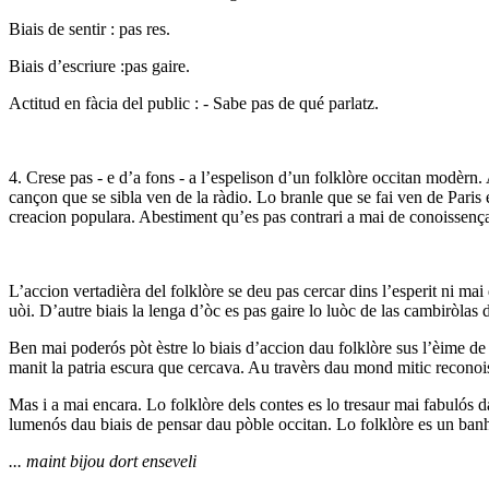
Biais de sentir : pas res.
Biais d’escriure :pas gaire.
Actitud en fàcia del public : - Sabe pas de qué parlatz.
4. Crese pas - e d’a fons - a l’espelison d’un folklòre occitan modèrn
cançon que se sibla ven de la ràdio. Lo branle que se fai ven de Paris 
creacion populara. Abestiment qu’es pas contrari a mai de conoissenç
L’accion vertadièra del folklòre se deu pas cercar dins l’esperit ni ma
uòi. D’autre biais la lenga d’òc es pas gaire lo luòc de las cambiròla
Ben mai poderós pòt èstre lo biais d’accion dau folklòre sus l’èime d
manit la patria escura que cercava. Au travèrs dau mond mitic reconois 
Mas i a mai encara. Lo folklòre dels contes es lo tresaur mai fabulós da
lumenós dau biais de pensar dau pòble occitan. Lo folklòre es un banh d
... maint bijou dort enseveli