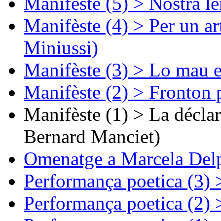
Manifèste (5) > Nòstra l
Manifèste (4) > Per un ar
Miniussi)
Manifèste (3) > Lo mau e
Manifèste (2) > Fronton 
Manifèste (1) > La décla
Bernard Manciet)
Omenatge a Marcela Delp
Performança poetica (3)
Performança poetica (2)