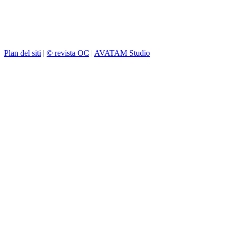
Plan del siti
|
© revista OC
|
AVATAM Studio