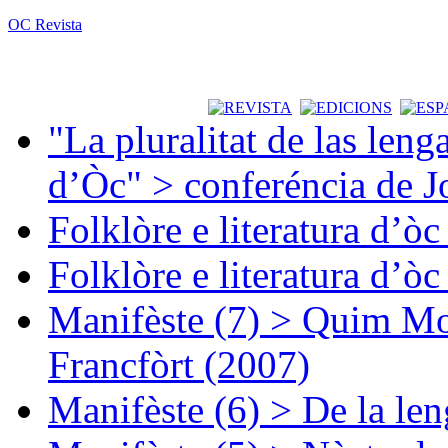
OC Revista
"La pluralitat de las lenga
d’Òc" > conferéncia de J
Folklòre e literatura d’ò
Folklòre e literatura d’ò
Manifèste (7) > Quim Mon
Francfòrt (2007)
Manifèste (6) > De la len