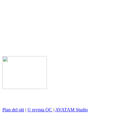
Plan del siti
|
© revista OC
|
AVATAM Studio