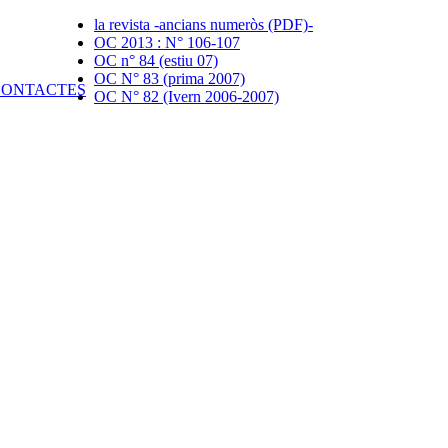
la revista -ancians numeròs (PDF)-
OC 2013 : N° 106-107
OC n° 84 (estiu 07)
OC N° 83 (prima 2007)
OC N° 82 (Ivern 2006-2007)