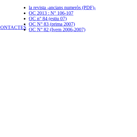
la revista -ancians numeròs (PDF)-
OC 2013 : N° 106-107
OC n° 84 (estiu 07)
OC N° 83 (prima 2007)
OC N° 82 (Ivern 2006-2007)