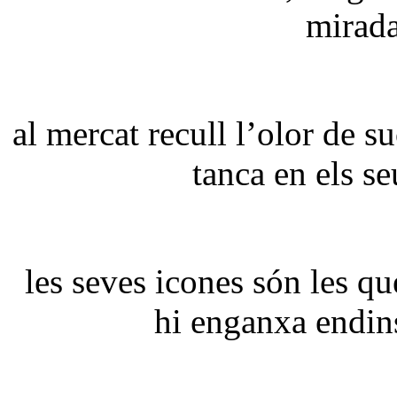
mirada
al mercat recull l’olor de s
tanca en els se
les seves icones són les qu
hi enganxa endins