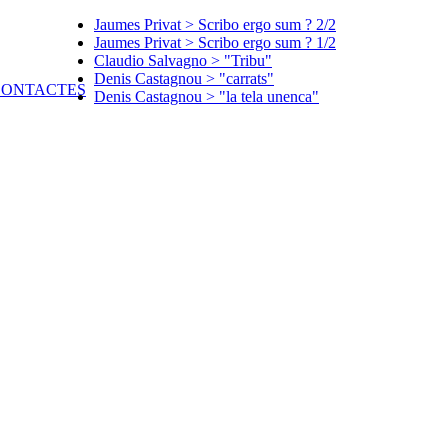
Jaumes Privat > Scribo ergo sum ? 2/2
Jaumes Privat > Scribo ergo sum ? 1/2
Claudio Salvagno > "Tribu"
Denis Castagnou > "carrats"
Denis Castagnou > "la tela unenca"