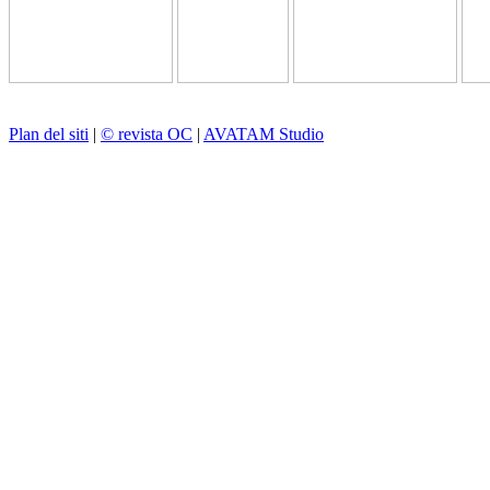
Plan del siti
|
© revista OC
|
AVATAM Studio