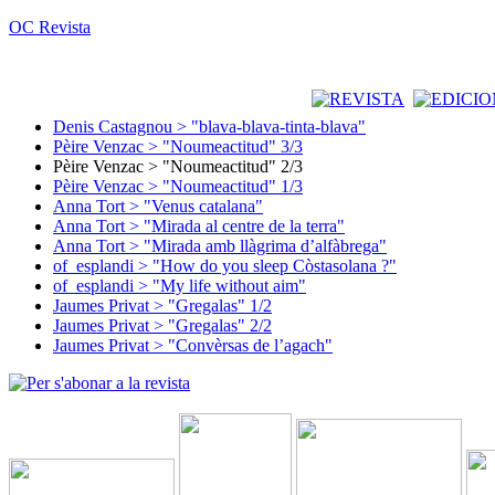
OC Revista
Denis Castagnou > "blava-blava-tinta-blava"
Pèire Venzac > "Noumeactitud" 3/3
Pèire Venzac > "Noumeactitud" 2/3
Pèire Venzac > "Noumeactitud" 1/3
Anna Tort > "Venus catalana"
Anna Tort > "Mirada al centre de la terra"
Anna Tort > "Mirada amb llàgrima d’alfàbrega"
of_esplandi > "How do you sleep Còstasolana ?"
of_esplandi > "My life without aim"
Jaumes Privat > "Gregalas" 1/2
Jaumes Privat > "Gregalas" 2/2
Jaumes Privat > "Convèrsas de l’agach"