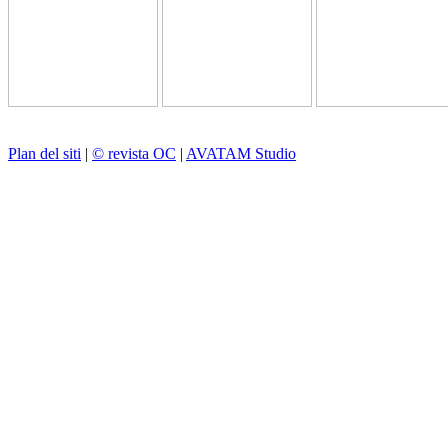
Plan del siti
|
© revista OC
|
AVATAM Studio