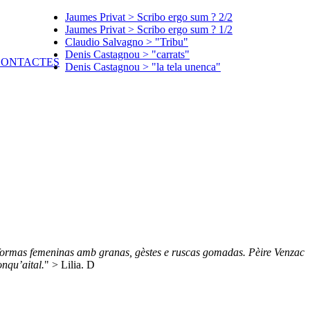
Jaumes Privat > Scribo ergo sum ? 2/2
Jaumes Privat > Scribo ergo sum ? 1/2
Claudio Salvagno > "Tribu"
Denis Castagnou > "carrats"
Denis Castagnou > "la tela unenca"
formas femeninas amb granas, gèstes e ruscas gomadas. Pèire Venzac
onqu’aital.
" > Lilia. D