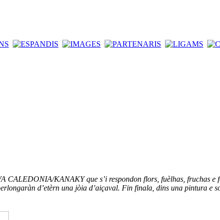
 NÒVA CALEDONIA/KANAKY que s’i respondon flors, fuèlhas, fruchas e 
erlongaràn d’etèrn una jòia d’aiçaval. Fin finala, dins una pintura e s