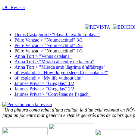
OC Revista
Denis Castagnou > "blava-blava-tinta-blava"
Pèire Venzac > "Noumeactitud" 3/3
Pèire Venzac > "Noumeactitud" 2/3
Pèire Venzac > "Noumeactitud" 1/3
Anna Tort > "Venus catalana"
Anna Tort > "Mirada al centre de la terra"
Anna Tort > "Mirada amb llàgrima d’alfàbrega"
of_esplandi > "How do you sleep Còstasolana ?"
of_esplandi > "My life without aim"
Jaumes Privat > "Gregalas" 1/2
Jaumes Privat > "Gregalas" 2/2
Jaumes Privat > "Convèrsas de l’agach"
"
Una pintura coma rebat d’una realitat, la d’un exili volontat en
farga un jòc entre mar genetica e efemèr generós dins de colors que p