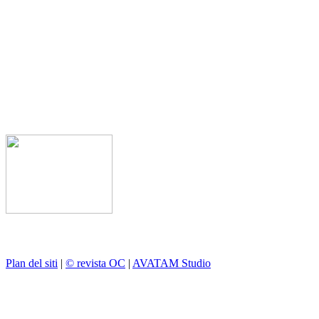
Plan del siti
|
© revista OC
|
AVATAM Studio