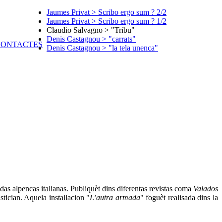
Jaumes Privat > Scribo ergo sum ? 2/2
Jaumes Privat > Scribo ergo sum ? 1/2
Claudio Salvagno > "Tribu"
Denis Castagnou > "carrats"
Denis Castagnou > "la tela unenca"
as alpencas italianas. Publiquèt dins diferentas revistas coma
Valados
tician. Aquela installacion "
L’autra armada
" foguèt realisada dins la