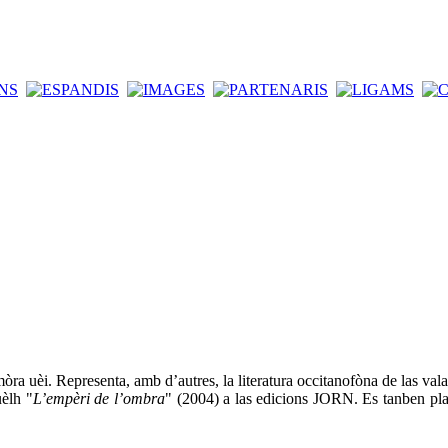
a uèi. Representa, amb d’autres, la literatura occitanofòna de las valad
uèlh "
L’empèri de l’ombra
" (2004) a las edicions JORN. Es tanben plas