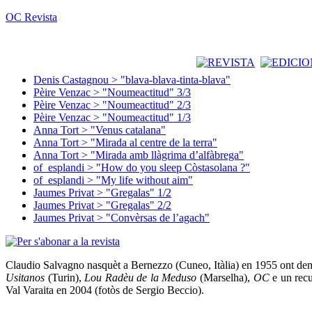
OC Revista
Denis Castagnou > "blava-blava-tinta-blava"
Pèire Venzac > "Noumeactitud" 3/3
Pèire Venzac > "Noumeactitud" 2/3
Pèire Venzac > "Noumeactitud" 1/3
Anna Tort > "Venus catalana"
Anna Tort > "Mirada al centre de la terra"
Anna Tort > "Mirada amb llàgrima d’alfàbrega"
of_esplandi > "How do you sleep Còstasolana ?"
of_esplandi > "My life without aim"
Jaumes Privat > "Gregalas" 1/2
Jaumes Privat > "Gregalas" 2/2
Jaumes Privat > "Convèrsas de l’agach"
Claudio Salvagno nasquèt a Bernezzo (Cuneo, Itàlia) en 1955 ont demòr
Usitanos
(Turin),
Lou Radèu de la Meduso
(Marselha),
OC
e un rec
Val Varaita en 2004 (fotòs de Sergio Beccio).