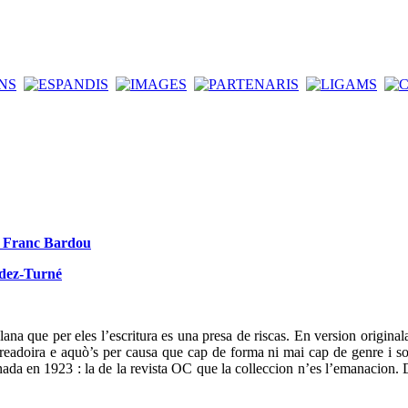
de Franc Bardou
ndez-Turné
ana que per eles l’escritura es una presa de riscas. En version original
t creadoira e aquò’s per causa que cap de forma ni mai cap de genre i so
da en 1923 : la de la revista OC que la colleccion n’es l’emanacion. D