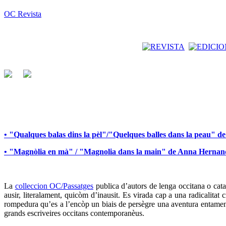
OC Revista
• "Qualques balas dins la pèl"/"Quelques balles dans la peau" 
• "Magnòlia en mà" / "Magnolia dans la main" de Anna Herna
La
colleccion OC/Passatges
publica d’autors de lenga occitana o catal
ausir, literalament, quicòm d’inausit. Es virada cap a una radicalita
rompedura qu’es a l’encòp un biais de persègre una aventura entamena
grands escriveires occitans contemporanèus.