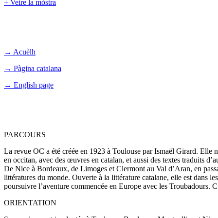
+ Veire la mòstra
→ Acuèlh
→ Pàgina catalana
→ English page
PARCOURS
La revue OC a été créée en 1923 à Toulouse par Ismaël Girard. Elle n
en occitan, avec des œuvres en catalan, et aussi des textes traduits d’a
De Nice à Bordeaux, de Limoges et Clermont au Val d’Aran, en passant p
littératures du monde. Ouverte à la littérature catalane, elle est dans l
poursuivre l’aventure commencée en Europe avec les Troubadours. C’e
ORIENTATION