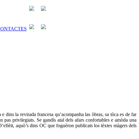
a e dins la revirada francesa qu’acompanha las òbras, sa tòca es de far
n pas privilegiats. Se gandís atal dels afars confortables e amòda una
’efièit, aquò’s dins OC que foguèron publicats los tèxtes màgers dels