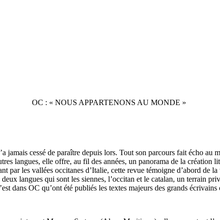
OC : « NOUS APPARTENONS AU MONDE »
’a jamais cessé de paraître depuis lors. Tout son parcours fait écho a
utres langues, elle offre, au fil des années, un panorama de la création 
ar les vallées occitanes d’Italie, cette revue témoigne d’abord de la vit
es deux langues qui sont les siennes, l’occitan et le catalan, un terrain p
st dans OC qu’ont été publiés les textes majeurs des grands écrivains 