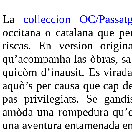
La
colleccion OC/Passat
occitana o catalana que per
riscas. En version origin
qu’acompanha las òbras, sa t
quicòm d’inausit. Es virada
aquò’s per causa que cap d
pas privilegiats. Se gandí
amòda una rompedura qu’es
una aventura entamenada en 