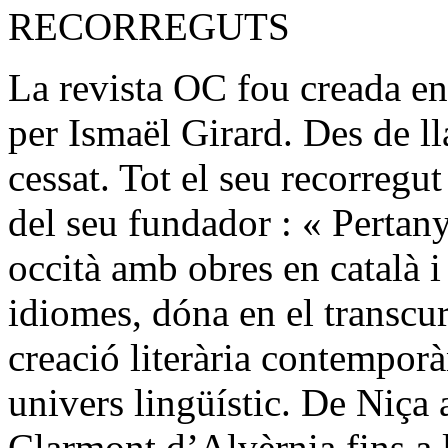
RECORREGUTS
La revista OC fou creada e
per Ismaël Girard. Des de ll
cessat. Tot el seu recorreg
del seu fundador : « Perta
occità amb obres en català i 
idiomes, dóna en el transcu
creació literària contemporà
univers lingüístic. De Niça
Clarmont d’Alvèrnia fins a l