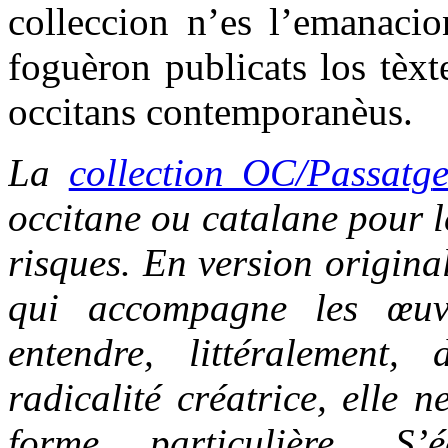
colleccion n’es l’emanacio
foguèron publicats los tèxt
occitans contemporanèus.
La
collection OC/Passatg
occitane ou catalane pour le
risques. En version origina
qui accompagne les œuvr
entendre, littéralement,
radicalité créatrice, elle 
forme particulière. S