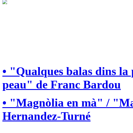
• "Qualques balas dins la
peau" de Franc Bardou
• "Magnòlia en mà" / "Ma
Hernandez-Turné