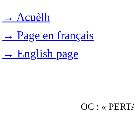
→ Acuèlh
→ Page en français
→ English page
OC : « PER