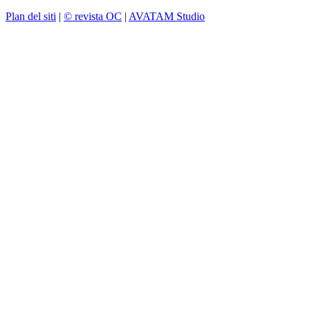
Plan del siti
|
© revista OC
|
AVATAM Studio