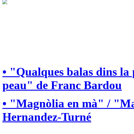
• "Qualques balas dins la
peau" de Franc Bardou
• "Magnòlia en mà" / "Ma
Hernandez-Turné