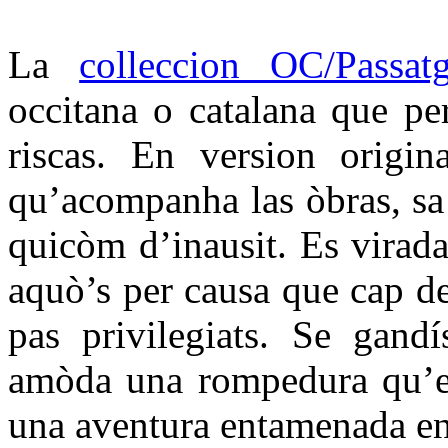
La
colleccion OC/Passat
occitana o catalana que per
riscas. En version origin
qu’acompanha las òbras, sa t
quicòm d’inausit. Es virada
aquò’s per causa que cap d
pas privilegiats. Se gandí
amòda una rompedura qu’es
una aventura entamenada en 