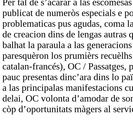
Per tal de s’acarar a las escomesa
publicat de numeròs especials e por
problematicas pus agudas, coma las
de creacion dins de lengas autras q
balhat la paraula a las generacions
paresquèron los prumièrs recuèlhs 
catalan-francés), OC / Passatges, p
pauc presentas dinc’ara dins lo paï
a las principalas manifestacions cul
delai, OC volonta d’amodar de so
còp d’oportunitats màgers al servi