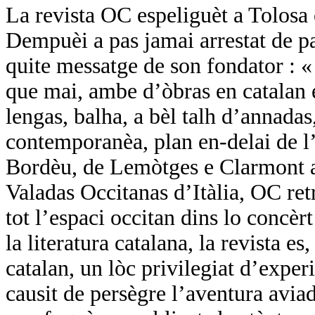
La revista OC espeliguèt a Tolosa
Dempuèi a pas jamai arrestat de pa
quite messatge de son fondator :
que mai, ambe d’òbras en catalan e
lengas, balha, a bèl talh d’annadas,
contemporanèa, plan en-delai de l’
Bordèu, de Lemòtges e Clarmont a 
Valadas Occitanas d’Itàlia, OC ret
tot l’espaci occitan dins lo concèr
la literatura catalana, la revista es
catalan, un lòc privilegiat d’expe
causit de persègre l’aventura avi