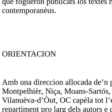
que foguèron publicats los tèxtes 
contemporanèus.
ORIENTACION
Amb una direccion allocada de’n p
Montpelhièr, Niça, Moans-Sartós, d
Vilanuèva-d’Òut, OC capèla tot l’
repartiment pro larg dels autors e d