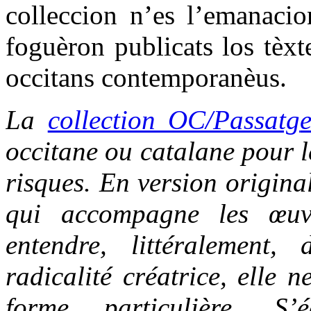
colleccion n’es l’emanacio
foguèron publicats los tèxt
occitans contemporanèus.
La
collection OC/Passatg
occitane ou catalane pour le
risques. En version origina
qui accompagne les œuvr
entendre, littéralement,
radicalité créatrice, elle 
forme particulière. S