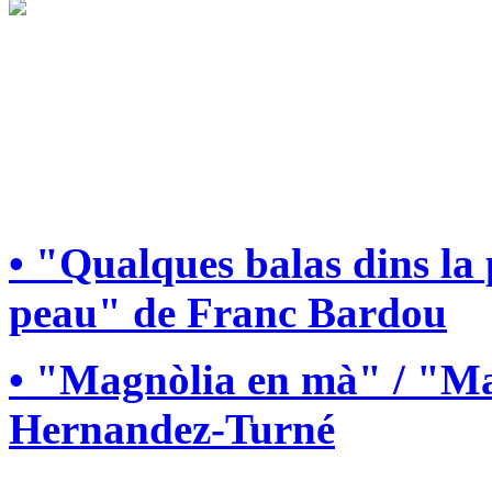
• "Qualques balas dins la
peau" de Franc Bardou
• "Magnòlia en mà" / "Ma
Hernandez-Turné