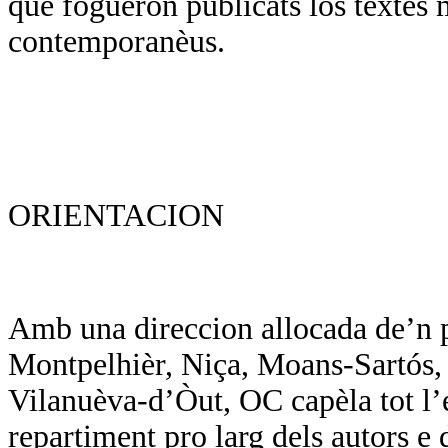
que foguèron publicats los tèxtes 
contemporanèus.
ORIENTACION
Amb una direccion allocada de’n p
Montpelhièr, Niça, Moans-Sartós, d
Vilanuèva-d’Òut, OC capèla tot l’
repartiment pro larg dels autors e d