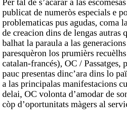
Per tal de s’acarar a las escomesa
publicat de numeròs especials e por
problematicas pus agudas, coma las
de creacion dins de lengas autras q
balhat la paraula a las generacions
paresquèron los prumièrs recuèlhs 
catalan-francés), OC / Passatges, p
pauc presentas dinc’ara dins lo paï
a las principalas manifestacions cul
delai, OC volonta d’amodar de so
còp d’oportunitats màgers al servi