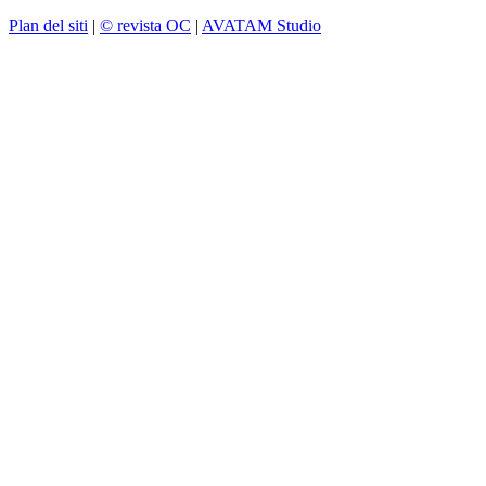
Plan del siti
|
© revista OC
|
AVATAM Studio