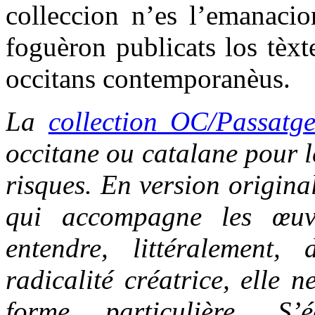
colleccion n’es l’emanacio
foguèron publicats los tèxt
occitans contemporanèus.
La
collection OC/Passatg
occitane ou catalane pour le
risques. En version origina
qui accompagne les œuvr
entendre, littéralement,
radicalité créatrice, elle 
forme particulière. S