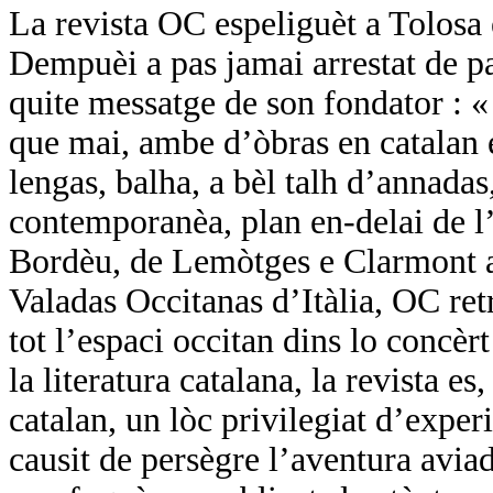
La revista OC espeliguèt a Tolosa
Dempuèi a pas jamai arrestat de pa
quite messatge de son fondator :
que mai, ambe d’òbras en catalan e
lengas, balha, a bèl talh d’annadas,
contemporanèa, plan en-delai de l’
Bordèu, de Lemòtges e Clarmont a 
Valadas Occitanas d’Itàlia, OC ret
tot l’espaci occitan dins lo concèr
la literatura catalana, la revista es
catalan, un lòc privilegiat d’expe
causit de persègre l’aventura avi