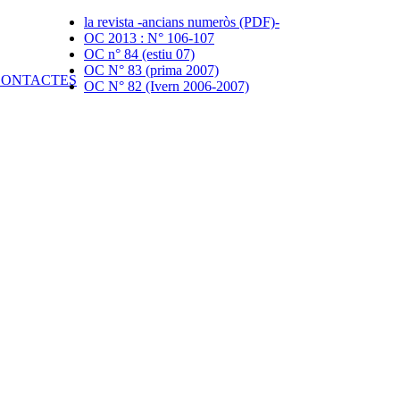
la revista -ancians numeròs (PDF)-
OC 2013 : N° 106-107
OC n° 84 (estiu 07)
OC N° 83 (prima 2007)
OC N° 82 (Ivern 2006-2007)