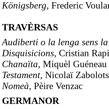
Königsberg,
Frederic Voula
TRAVÈRSAS
Audiberti o la lenga sens l
Disquisicions,
Cristian Rap
Chanaïta,
Miquèl Guéneau
Testament,
Nicolaï Zabolots
Nomeà,
Pèire Venzac
GERMANOR