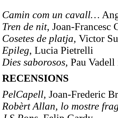
Camin com un cavall…
Ang
Tren de nit
, Joan-Francesc 
Cosetes de platja,
Victor S
Epileg
, Lucia Pietrelli
Dies saborosos,
Pau Vadell 
RECENSIONS
PelCapell,
Joan-Frederic B
Robèrt Allan, lo mostre frag
J S Pons,
Felip Gardy