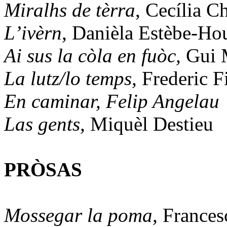
Miralhs de tèrra
, Cecília C
L’ivèrn
, Danièla Estèbe-Ho
Ai sus la còla en fuòc,
Gui 
La lutz/lo temps,
Frederic F
En caminar, Felip Angelau
Las gents,
Miquèl Destieu
PRÒSAS
Mossegar la poma,
Frances