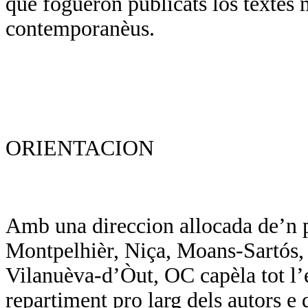
que foguèron publicats los tèxtes 
contemporanèus.
ORIENTACION
Amb una direccion allocada de’n p
Montpelhièr, Niça, Moans-Sartós, d
Vilanuèva-d’Òut, OC capèla tot l’
repartiment pro larg dels autors e d