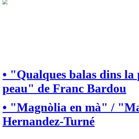
• "Qualques balas dins la
peau" de Franc Bardou
• "Magnòlia en mà" / "Ma
Hernandez-Turné