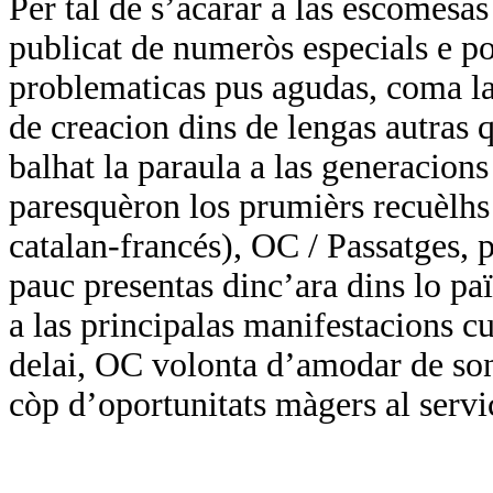
Per tal de s’acarar a las escomesa
publicat de numeròs especials e por
problematicas pus agudas, coma las
de creacion dins de lengas autras q
balhat la paraula a las generacions
paresquèron los prumièrs recuèlhs 
catalan-francés), OC / Passatges, p
pauc presentas dinc’ara dins lo paï
a las principalas manifestacions cul
delai, OC volonta d’amodar de so
còp d’oportunitats màgers al servi