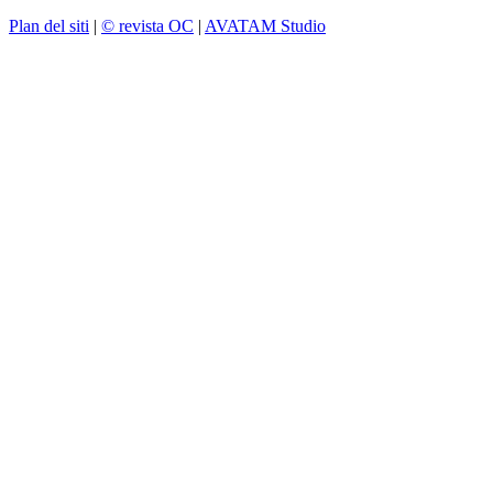
Plan del siti
|
© revista OC
|
AVATAM Studio