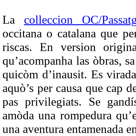
La
colleccion OC/Passat
occitana o catalana que per
riscas. En version origin
qu’acompanha las òbras, sa t
quicòm d’inausit. Es virada
aquò’s per causa que cap d
pas privilegiats. Se gandí
amòda una rompedura qu’es
una aventura entamenada en 