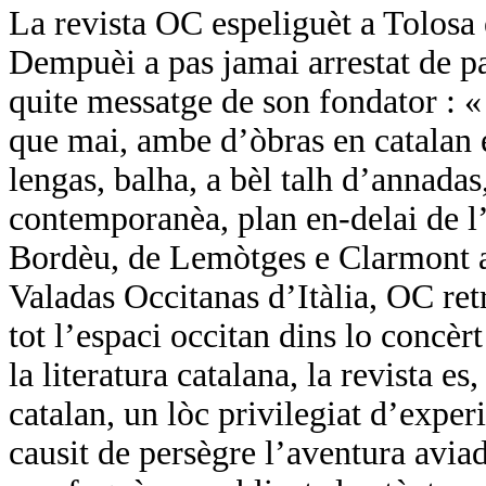
La revista OC espeliguèt a Tolosa
Dempuèi a pas jamai arrestat de pa
quite messatge de son fondator :
que mai, ambe d’òbras en catalan e
lengas, balha, a bèl talh d’annadas,
contemporanèa, plan en-delai de l’
Bordèu, de Lemòtges e Clarmont a 
Valadas Occitanas d’Itàlia, OC ret
tot l’espaci occitan dins lo concèr
la literatura catalana, la revista es
catalan, un lòc privilegiat d’expe
causit de persègre l’aventura avi