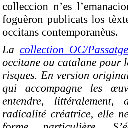
colleccion n’es l’emanacio
foguèron publicats los tèxt
occitans contemporanèus.
La
collection OC/Passatg
occitane ou catalane pour le
risques. En version origina
qui accompagne les œuvr
entendre, littéralement,
radicalité créatrice, elle 
forme particulière. S