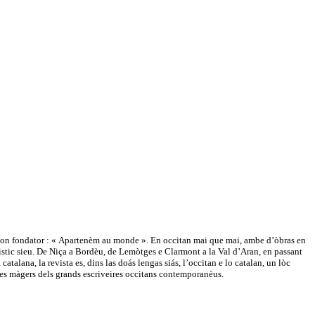
e son fondator : « Apartenèm au monde ». En occitan mai que mai, ambe d’òbras en
güistic sieu. De Niça a Bordèu, de Lemòtges e Clarmont a la Val d’Aran, en passant
atalana, la revista es, dins las doás lengas siás, l’occitan e lo catalan, un lòc
tes màgers dels grands escriveires occitans contemporanèus.