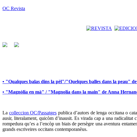
OC Revista
• "Qualques balas dins la pèl"/"Quelques balles dans la peau" 
• "Magnòlia en mà" / "Magnolia dans la main" de Anna Herna
La
colleccion OC/Passatges
publica d’autors de lenga occitana o catal
ausir, literalament, quicòm d’inausit. Es virada cap a una radicalita
rompedura qu’es a l’encòp un biais de persègre una aventura entamena
grands escriveires occitans contemporanèus.