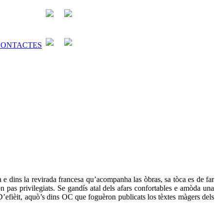
a e dins la revirada francesa qu’acompanha las òbras, sa tòca es de far
n pas privilegiats. Se gandís atal dels afars confortables e amòda una
’efièit, aquò’s dins OC que foguèron publicats los tèxtes màgers dels