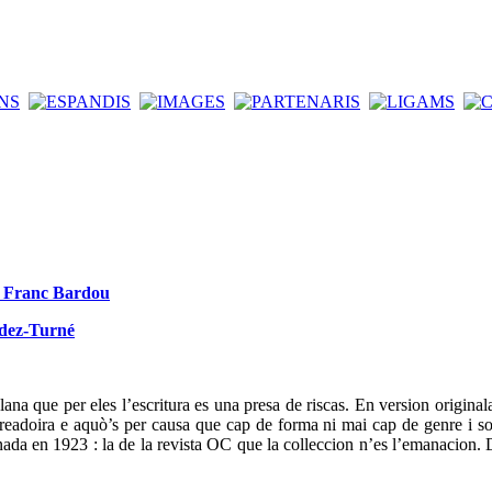
de Franc Bardou
ndez-Turné
ana que per eles l’escritura es una presa de riscas. En version original
t creadoira e aquò’s per causa que cap de forma ni mai cap de genre i so
da en 1923 : la de la revista OC que la colleccion n’es l’emanacion. D