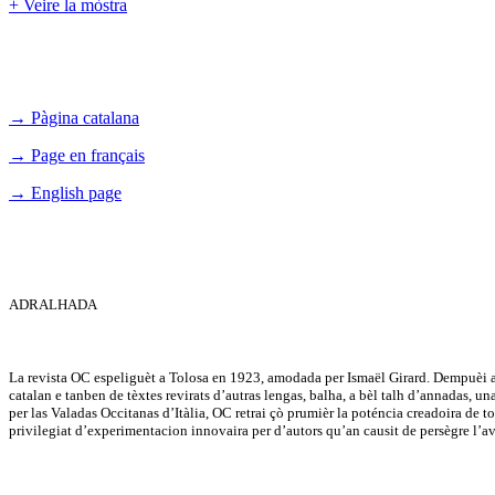
+ Veire la mòstra
→ Pàgina catalana
→ Page en français
→ English page
ADRALHADA
La revista OC espeliguèt a Tolosa en 1923, amodada per Ismaël Girard. Dempuèi a 
catalan e tanben de tèxtes revirats d’autras lengas, balha, a bèl talh d’annadas, u
per las Valadas Occitanas d’Itàlia, OC retrai çò prumièr la poténcia creadoira de tot 
privilegiat d’experimentacion innovaira per d’autors qu’an causit de persègre l’