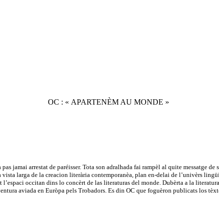
OC : « APARTENÈM AU MONDE »
pas jamai arrestat de paréisser. Tota son adralhada fai rampèl al quite messatge d
na vista larga de la creacion literària contemporanèa, plan en-delai de l’univèrs lin
l’espaci occitan dins lo concèrt de las literaturas del monde. Dubèrta a la literatura c
aventura aviada en Euròpa pels Trobadors. Es din OC que foguèron publicats los tèx