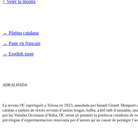
+ Veire la mòstra
→ Pàgina catalana
→ Page en français
→ English page
ADRALHADA
La revista OC espeliguèt a Tolosa en 1923, amodada per Ismaël Girard. Dempuèi a 
catalan e tanben de tèxtes revirats d’autras lengas, balha, a bèl talh d’annadas, u
per las Valadas Occitanas d’Itàlia, OC retrai çò prumièr la poténcia creadoira de tot 
privilegiat d’experimentacion innovaira per d’autors qu’an causit de persègre l’