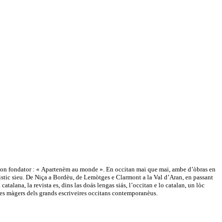
e son fondator : « Apartenèm au monde ». En occitan mai que mai, ambe d’òbras en
güistic sieu. De Niça a Bordèu, de Lemòtges e Clarmont a la Val d’Aran, en passant
atalana, la revista es, dins las doás lengas siás, l’occitan e lo catalan, un lòc
tes màgers dels grands escriveires occitans contemporanèus.