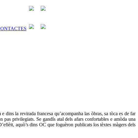
a e dins la revirada francesa qu’acompanha las òbras, sa tòca es de far
n pas privilegiats. Se gandís atal dels afars confortables e amòda una
’efièit, aquò’s dins OC que foguèron publicats los tèxtes màgers dels