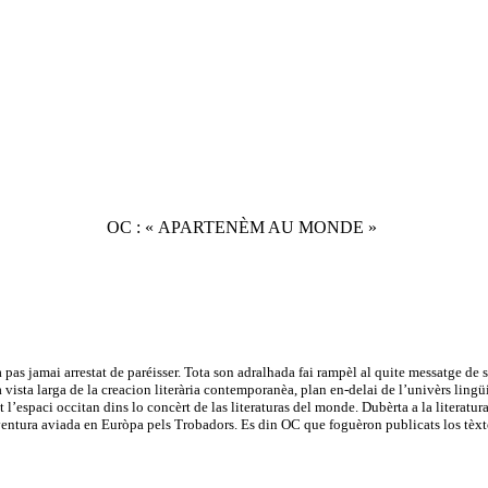
OC : « APARTENÈM AU MONDE »
pas jamai arrestat de paréisser. Tota son adralhada fai rampèl al quite messatge d
na vista larga de la creacion literària contemporanèa, plan en-delai de l’univèrs lin
l’espaci occitan dins lo concèrt de las literaturas del monde. Dubèrta a la literatura c
aventura aviada en Euròpa pels Trobadors. Es din OC que foguèron publicats los tèx