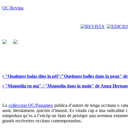
OC Revista
• "Qualques balas dins la pèl"/"Quelques balles dans la peau" 
• "Magnòlia en mà" / "Magnolia dans la main" de Anna Herna
La
colleccion OC/Passatges
publica d’autors de lenga occitana o catal
ausir, literalament, quicòm d’inausit. Es virada cap a una radicalita
rompedura qu’es a l’encòp un biais de persègre una aventura entamena
grands escriveires occitans contemporanèus.