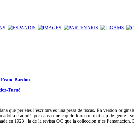
de Franc Bardou
ndez-Turné
ana que per eles l’escritura es una presa de riscas. En version original
t creadoira e aquò’s per causa que cap de forma ni mai cap de genre i so
da en 1923 : la de la revista OC que la colleccion n’es l’emanacion. D