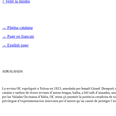
+ Veire la mòstra
→ Pàgina catalana
→ Page en français
→ English page
ADRALHADA
La revista OC espeliguèt a Tolosa en 1923, amodada per Ismaël Girard. Dempuèi a 
catalan e tanben de tèxtes revirats d’autras lengas, balha, a bèl talh d’annadas, u
per las Valadas Occitanas d’Itàlia, OC retrai çò prumièr la poténcia creadoira de tot 
privilegiat d’experimentacion innovaira per d’autors qu’an causit de persègre l’