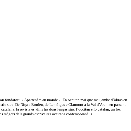
e son fondator : « Apartenèm au monde ». En occitan mai que mai, ambe d’òbras en
güistic sieu. De Niça a Bordèu, de Lemòtges e Clarmont a la Val d’Aran, en passant
atalana, la revista es, dins las doás lengas siás, l’occitan e lo catalan, un lòc
tes màgers dels grands escriveires occitans contemporanèus.