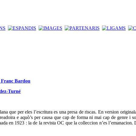
de Franc Bardou
ndez-Turné
ana que per eles l’escritura es una presa de riscas. En version original
t creadoira e aquò’s per causa que cap de forma ni mai cap de genre i so
da en 1923 : la de la revista OC que la colleccion n’es l’emanacion. D