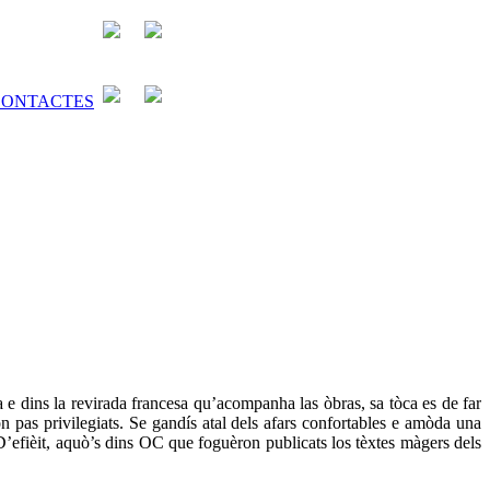
a e dins la revirada francesa qu’acompanha las òbras, sa tòca es de far
n pas privilegiats. Se gandís atal dels afars confortables e amòda una
’efièit, aquò’s dins OC que foguèron publicats los tèxtes màgers dels