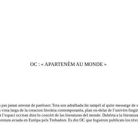
OC : « APARTENÈM AU MONDE »
pas jamai arrestat de paréisser. Tota son adralhada fai rampèl al quite messatge d
na vista larga de la creacion literària contemporanèa, plan en-delai de l’univèrs lin
l’espaci occitan dins lo concèrt de las literaturas del monde. Dubèrta a la literatura c
aventura aviada en Euròpa pels Trobadors. Es din OC que foguèron publicats los tèx