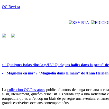
OC Revista
• "Qualques balas dins la pèl"/"Quelques balles dans la peau" 
• "Magnòlia en mà" / "Magnolia dans la main" de Anna Herna
La
colleccion OC/Passatges
publica d’autors de lenga occitana o catal
ausir, literalament, quicòm d’inausit. Es virada cap a una radicalita
rompedura qu’es a l’encòp un biais de persègre una aventura entamena
grands escriveires occitans contemporanèus.