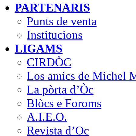
PARTENARIS
Punts de venta
Institucions
LIGAMS
CIRDÒC
Los amics de Michel M
La pòrta d’Òc
Blòcs e Foroms
A.I.E.O.
Revista d’Oc