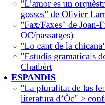
"L’amor es un orquèstr
gosses" de Olivier La
"Fax/Faxes" de Joan-F
OC/passatges)
"Lo cant de la chican
"Estudis gramaticals 
Chatbèrt
ESPANDIS
"La pluralitat de las le
literatura d’Òc" > con