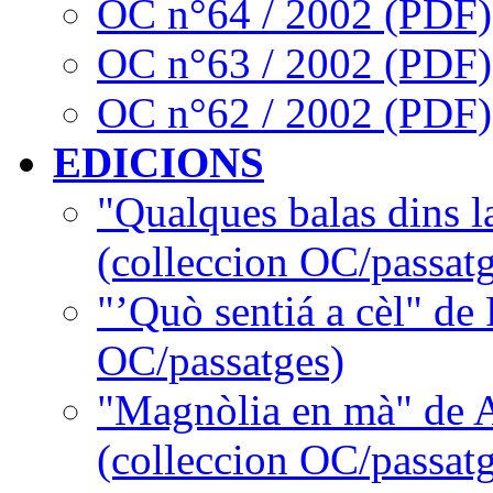
OC n°64 / 2002 (PDF)
OC n°63 / 2002 (PDF)
OC n°62 / 2002 (PDF)
EDICIONS
"Qualques balas dins l
(colleccion OC/passatg
"’Quò sentiá a cèl" de
OC/passatges)
"Magnòlia en mà" de 
(colleccion OC/passatg